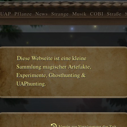
UAP
Pflanze
News
Strange
Musik
COBI
Straße
Diese Webseite ist eine kleine
Sammlung magischer Artefakte,
Experimente, Ghosthunting &
UAPhunting.
Verein zur Verzögerung der Zeit