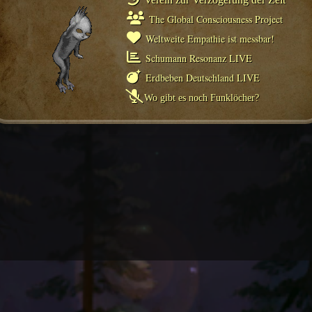
The Global Consciousness Project
Weltweite Empathie ist messbar!
Schumann Resonanz LIVE
Erdbeben Deutschland LIVE
Wo gibt es noch Funklöcher?